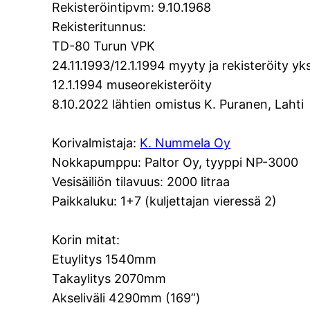
Rekisteröintipvm: 9.10.1968
Rekisteritunnus:
TD-80 Turun VPK
24.11.1993/12.1.1994 myyty ja rekisteröity yks
12.1.1994 museorekisteröity
8.10.2022 lähtien omistus K. Puranen, Lahti
Korivalmistaja:
K. Nummela Oy
Nokkapumppu: Paltor Oy, tyyppi NP-3000
Vesisäiliön tilavuus: 2000 litraa
Paikkaluku: 1+7 (kuljettajan vieressä 2)
Korin mitat:
Etuylitys 1540mm
Takaylitys 2070mm
Akseliväli 4290mm (169”)