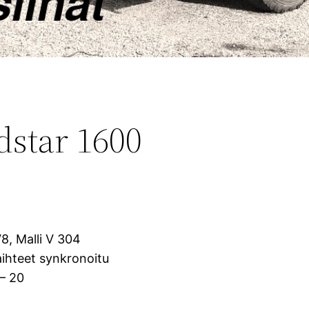
dstar 1600
V8, Malli V 304
vaihteet synkronoitu
 – 20