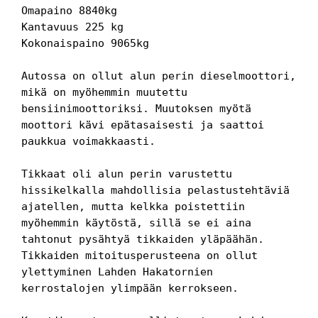
Omapaino 8840kg
Kantavuus 225 kg
Kokonaispaino 9065kg
Autossa on ollut alun perin dieselmoottori, 
mikä on myöhemmin muutettu 
bensiinimoottoriksi. Muutoksen myötä 
moottori kävi epätasaisesti ja saattoi 
paukkua voimakkaasti.
Tikkaat oli alun perin varustettu 
hissikelkalla mahdollisia pelastustehtäviä 
ajatellen, mutta kelkka poistettiin 
myöhemmin käytöstä, sillä se ei aina 
tahtonut pysähtyä tikkaiden yläpäähän.
Tikkaiden mitoitusperusteena on ollut 
ylettyminen Lahden Hakatornien 
kerrostalojen ylimpään kerrokseen.